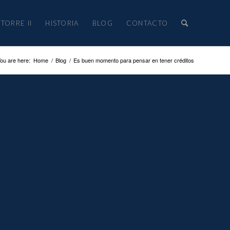
TORRE II
HISTORIA
BLOG
CONTACTO
ou are here:
Home
/
Blog
/
Es buen momento para pensar en tener créditos
ARRANZA,
SIDENTE DE LA ABM,
RA QUE ES BUEN
O PARA PERSONAS
SAS PARA PENSAR
ITOS A TASAS