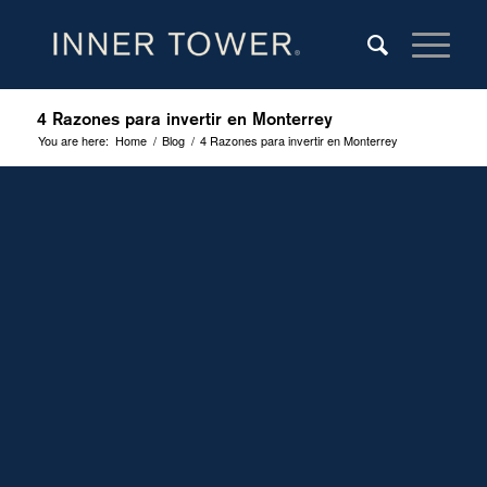
4 Razones para invertir en Monterrey
You are here:
Home
/
Blog
/
4 Razones para invertir en Monterrey
LA JOYA DEL
DINAMISMO
INMOBILIARIO
Según cifras de la Secretaría de Economía (SE), el
estado de Nuevo León ha sido el que más inversión