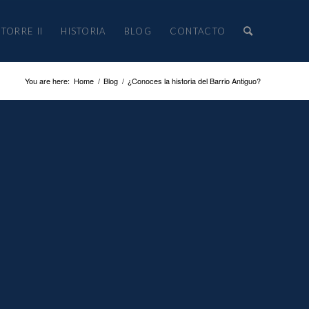
TORRE II
HISTORIA
BLOG
CONTACTO
You are here:
Home
/
Blog
/
¿Conoces la historia del Barrio Antiguo?
LAS MÁS
ANTES DE LA
PARA DISFRUTARSE
ntiguos de Monterrey, que data del siglo XVIII, y que está